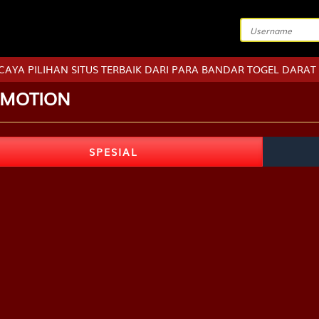
PILIHAN SITUS TERBAIK DARI PARA BANDAR TOGEL DARAT DI 
MOTION
SPESIAL